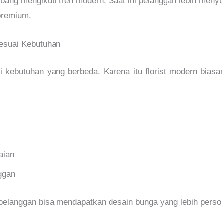
mbang mengikuti tren modern. Saat ini pelanggan lebih men
 premium.
esuai Kebutuhan
i kebutuhan yang berbeda. Karena itu florist modern bia
aian
ggan
elanggan bisa mendapatkan desain bunga yang lebih person