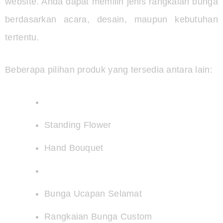
website. Anda dapat memilih jenis rangkaian bunga
berdasarkan acara, desain, maupun kebutuhan
tertentu.
Beberapa pilihan produk yang tersedia antara lain:
Bunga Papan Ucapan
Standing Flower
Hand Bouquet
Bunga Duka Cita
Bunga Ucapan Selamat
Rangkaian Bunga Custom