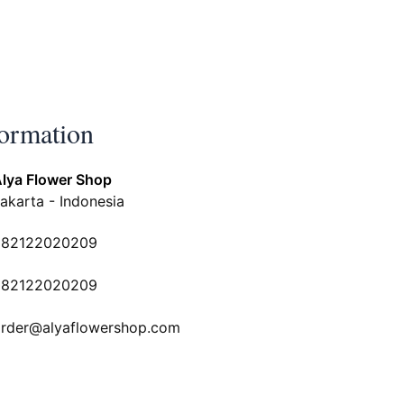
formation
lya Flower Shop
akarta - Indonesia
082122020209
082122020209
rder@alyaflowershop.com